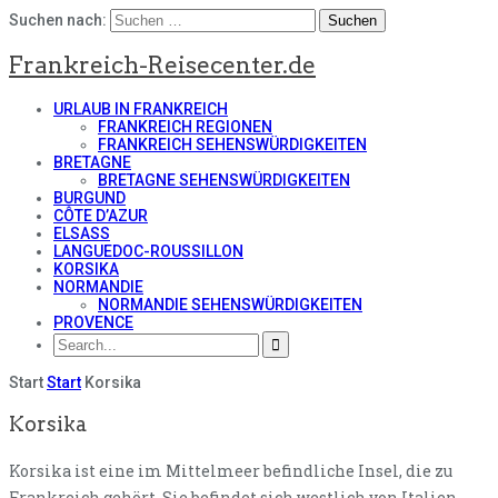
Suchen nach:
Frankreich-Reisecenter.de
URLAUB IN FRANKREICH
FRANKREICH REGIONEN
FRANKREICH SEHENSWÜRDIGKEITEN
BRETAGNE
BRETAGNE SEHENSWÜRDIGKEITEN
BURGUND
CÔTE D’AZUR
ELSASS
LANGUEDOC-ROUSSILLON
KORSIKA
NORMANDIE
NORMANDIE SEHENSWÜRDIGKEITEN
PROVENCE
Start
Start
Korsika
Korsika
Korsika ist eine im Mittelmeer befindliche Insel, die zu
Frankreich gehört. Sie befindet sich westlich von Italien